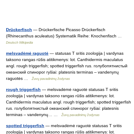
Drückerfisch
— Drückerfische Picasso Drückerfisch
(Rhinecanthus aculeatus) Systematik Reihe: Knochenfisch …
Deutsch Wikipedia
melsvadėmė raguotė
— statusas T sritis zoologija | vardynas
taksono rangas rūšis atitikmenys: lot. Canthidermis maculatus
angl. rough triggerfish; spotted triggerfish rus. голубопятнистый
океанский спинорог ryšiai: platesnis terminas – vandenynų
raguotės …
Žuvų pavadinimų žodynas
rough triggerfish
— melsvadėmė raguotė statusas T sritis
zoologija | vardynas taksono rangas rūšis atitikmenys: lot.
Canthidermis maculatus angl. rough triggerfish; spotted triggerfish
rus. голубопятнистый океанский спинорог ryšiai: platesnis
terminas – vandenynų… …
Žuvų pavadinimų žodynas
spotted triggerfish
— melsvadėmė raguotė statusas T sritis
zoologija | vardynas taksono rangas rūšis atitikmenys: lot.