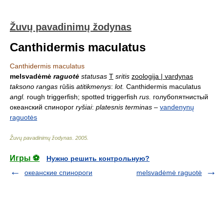
Žuvų pavadinimų žodynas
Canthidermis maculatus
Canthidermis maculatus
melsvadėmė
raguotė
statusas
T
sritis
zoologija | vardynas
taksono rangas
rūšis
atitikmenys
:
lot.
Canthidermis maculatus
angl.
rough triggerfish; spotted triggerfish
rus.
голубопятнистый
океанский спинорог
ryšiai
:
platesnis terminas
–
vandenynų
raguotės
Žuvų pavadinimų žodynas
.
2005
.
Игры ⚽
Нужно решить контрольную?
океанские спинороги
melsvadėmė raguotė