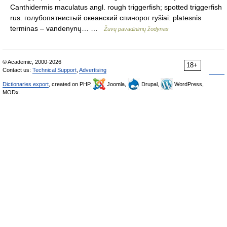
Canthidermis maculatus angl. rough triggerfish; spotted triggerfish
rus. голубопятнистый океанский спинорог ryšiai: platesnis
terminas – vandenynų… …
Žuvų pavadinimų žodynas
© Academic, 2000-2026
18+
Contact us:
Technical Support
,
Advertising
Dictionaries export
, created on PHP,
Joomla,
Drupal,
WordPress,
MODx.