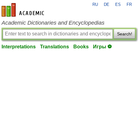
RU
DE
ES
FR
en-academic.com
Academic Dictionaries and Encyclopedias
Search!
Interpretations
Translations
Books
Игры ⚽